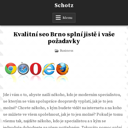
Skip
Schotz
to
content
Menu
Kvalitní seo Brno splní jistě i vaše
požadavky
Posted
Business
in
Jde i vám o to, abyste našli někoho, kdo je moderním specialistou,
se kterým se vám spolupráce doopravdy vyplatí, jak je to jen
možné? Chcete někoho, s kým budete vidět na internetu a na koho
se můžete ve všem spolehnout, jak je to jen možné? Pokud je tomu
všemu tak, najděte někoho, kdo je specialistou a s kým se
jednoduše dohodnete na všem potřebném. Takováto pomoc splní