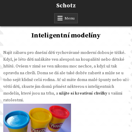
Skip
Schotz
to
content
Menu
Inteligentní modelíny
Najít zábavu pro dnešní děti vychovávané moderní dobou je těžké.
Když, je léto děti nalákáte ven alespoň na koupaliště nebo dětské
hřiště. Ovšem v zimě se ven nikomu moc nechce, a když už tak
opravdu na chvíli. Doma se dá ale také dobře zabavit a může se u
toho sejít klidně celá rodina. Ať už máte doma malé špunty nebo už i
větší děti, zkuste jim domů přinést některou s inteligentních
modelín, které jsou na trhu, a
užijte si kreativní chvilky
s vašimi
ratolestmi.