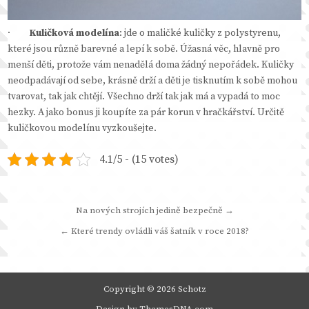
·
Kuličková modelína
: jde o maličké kuličky z polystyrenu,
které jsou různě barevné a lepí k sobě. Úžasná věc, hlavně pro
menší děti, protože vám nenadělá doma žádný nepořádek. Kuličky
neodpadávají od sebe, krásně drží a děti je tisknutím k sobě mohou
tvarovat, tak jak chtějí. Všechno drží tak jak má a vypadá to moc
hezky. A jako bonus ji koupíte za pár korun v hračkářství. Určitě
kuličkovou modelínu vyzkoušejte.
4.1/5 - (15 votes)
Navigace
Na nových strojích jedině bezpečně →
pro
← Které trendy ovládli váš šatník v roce 2018?
příspěvek
Copyright © 2026 Schotz
Design by ThemesDNA.com