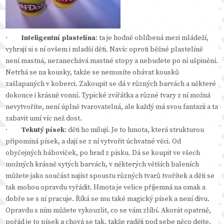
·
Inteligentní plastelína
: ta je hodně oblíbená mezi mládeží,
vyhrají si s ní ovšem i mladší děti. Navíc oproti běžné plastelíně
není mastná, nezanechává mastné stopy a nebudete po ní ušpinění.
Netrhá se na kousky, takže se nemusíte obávat kousků
zašlapaných v koberci. Zakoupit se dá v různých barvách a některé
dokonce i krásně vonní. Typické zvířátka a různé tvary z ní možná
nevytvoříte, není úplně tvarovatelná, ale každý má svou fantazii a ta
zabavit umí víc než dost.
·
Tekutý písek
: děti ho milují. Je to hmota, která strukturou
připomíná písek, a dají se z ní vytvořit úchvatné věci. Od
obyčejných báboviček, po hrad z písku. Dá se koupit ve všech
možných krásně sytých barvách, v některých větších baleních
můžete jako součást najíst spoustu různých tvarů tvořítek a děti se
tak mohou opravdu vyřádit. Hmota je velice příjemná na omak a
dobře se s ní pracuje. Říká se mu také magický písek a není divu.
Opravdu s ním můžete vykouzlit, co se vám zlíbí. Akorát opatrně,
pořád je to písek a chová se tak, takže raději pod sebe něco dejte,