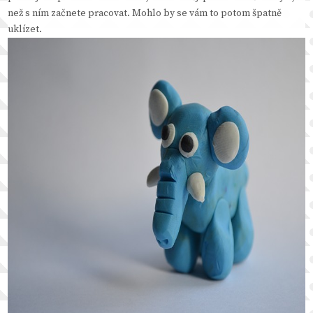
než s ním začnete pracovat. Mohlo by se vám to potom špatně
uklízet.