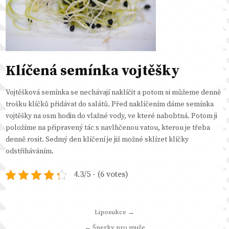
Klíčená semínka vojtěšky
Vojtěšková semínka se nechávají naklíčit a potom si můžeme denně
trošku klíčků přidávat do salátů. Před naklíčením dáme semínka
vojtěšky na osm hodin do vlažné vody, ve které nabobtná. Potom ji
položíme na připravený tác s navlhčenou vatou, kterou je třeba
denně rosit. Sedmý den klíčení je již možné sklízet klíčky
odstřiháváním.
4.3/5 - (6 votes)
Navigace
Liposukce →
pro
← Šperky pro muže