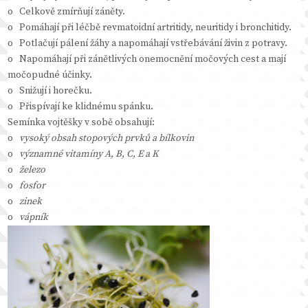
o Celkově zmírňují záněty.
o Pomáhají při léčbě revmatoidní artritidy, neuritidy i bronchitidy.
o Potlačují pálení žáhy a napomáhají vstřebávání živin z potravy.
o Napomáhají při zánětlivých onemocnění močových cest a mají
močopudné účinky.
o Snižují i horečku.
o Přispívají ke klidnému spánku.
Semínka vojtěšky v sobě obsahují:
o
vysoký obsah stopových prvků a bílkovin
o
významné vitamíny A, B, C, E a K
o
železo
o
fosfor
o
zinek
o
vápník