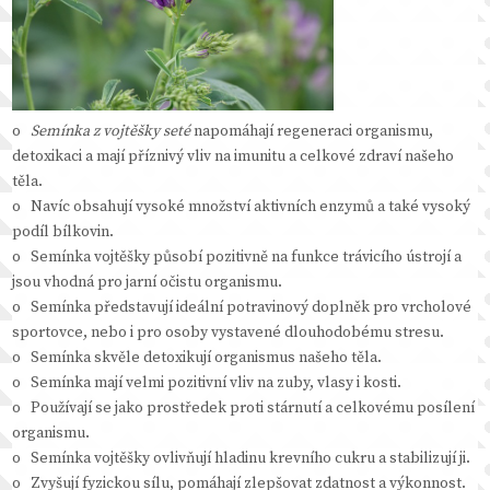
o
Semínka z vojtěšky seté
napomáhají regeneraci organismu,
detoxikaci a mají příznivý vliv na imunitu a celkové zdraví našeho
těla.
o Navíc obsahují vysoké množství aktivních enzymů a také vysoký
podíl bílkovin.
o Semínka vojtěšky působí pozitivně na funkce trávicího ústrojí a
jsou vhodná pro jarní očistu organismu.
o Semínka představují ideální potravinový doplněk pro vrcholové
sportovce, nebo i pro osoby vystavené dlouhodobému stresu.
o Semínka skvěle detoxikují organismus našeho těla.
o Semínka mají velmi pozitivní vliv na zuby, vlasy i kosti.
o Používají se jako prostředek proti stárnutí a celkovému posílení
organismu.
o Semínka vojtěšky ovlivňují hladinu krevního cukru a stabilizují ji.
o Zvyšují fyzickou sílu, pomáhají zlepšovat zdatnost a výkonnost.