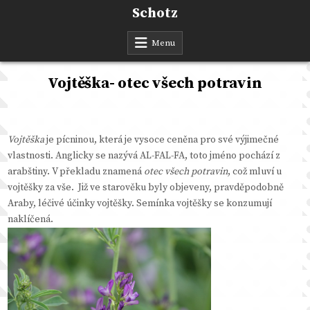
Skip
Schotz
to
content
Menu
Vojtěška- otec všech potravin
Vojtěška
je pícninou, která je vysoce ceněna pro své výjimečné
vlastnosti. Anglicky se nazývá AL-FAL-FA, toto jméno pochází z
arabštiny. V překladu znamená
otec všech potravin
, což mluví u
vojtěšky za vše. Již ve starověku byly objeveny, pravděpodobně
Araby, léčivé účinky vojtěšky. Semínka vojtěšky se konzumují
naklíčená.