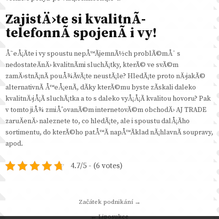
ZajistÄ›te si kvalitnÃ­
telefonnÃ­ spojenÃ­ i vy!
Å˜eÅ¡Ã­te i vy spoustu nepÅ™Ã­jemnÃ½ch problÃ©mÅ¯ s
nedostateÄnÄ› kvalitnÃ­mi sluchÃ¡tky, kterÃ© ve svÃ©m
zamÄ›stnÃ¡nÃ­ pouÅ¾Ã­vÃ¡te neustÃ¡le? HledÃ¡te proto nÄ›jakÃ©
alternativnÃ­ Å™eÅ¡enÃ­, dÃ­ky kterÃ©mu byste zÃ­skali daleko
kvalitnÄ›jÅ¡Ã­ sluchÃ¡tka a to s daleko vyÅ¡Å¡Ã­ kvalitou hovoru? Pak
v tomto jiÅ¾ zmiÅˆovanÃ©m internetovÃ©m obchodÄ› AJ TRADE
zaruÄenÄ› naleznete to, co hledÃ¡te, ale i spoustu dalÅ¡Ã­ho
sortimentu, do kterÃ©ho patÅ™Ã­ napÅ™Ã­klad
nÃ¡hlavnÃ­ soupravy
,
apod.
4.7/5 - (6 votes)
Navigace
Začátek podnikání →
pro
← Liposukce