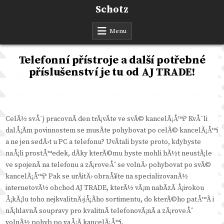
Skip
Schotz
to
content
Menu
Telefonní přístroje a další potřebné
příslušenství je tu od AJ TRADE!
CelÃ½ svÅ¯j pracovnÃ­ den trÃ¡vÃ­te ve svÃ© kancelÃ¡Å™i? KvÅ¯li
dalÅ¡Ã­m povinnostem se musÃ­te pohybovat po celÃ© kancelÃ¡Å™i
a ne jen sedÄ›t u PC a telefonu? UvÃ­tali byste proto, kdybyste
naÅ¡li prostÅ™edek, dÃ­ky kterÃ©mu byste mohli bÃ½t neustÃ¡le
ve spojenÃ­ na telefonu a zÃ¡roveÅˆ se volnÄ› pohybovat po svÃ©
kancelÃ¡Å™i? Pak se urÄitÄ› obraÅ¥te na specializovanÃ½
internetovÃ½ obchod AJ TRADE, kterÃ½ vÃ¡m nabÃ­zÃ­ Å¡irokou
Å¡kÃ¡lu toho nejkvalitnÄ›jÅ¡Ã­ho sortimentu, do kterÃ©ho patÅ™Ã­ i
nÃ¡hlavnÃ­ soupravy pro kvalitnÃ­ telefonovÃ¡nÃ­ a zÃ¡roveÅˆ
volnÃ½ pohyb po vaÅ¡Ã­ kancelÃ¡Å™i.