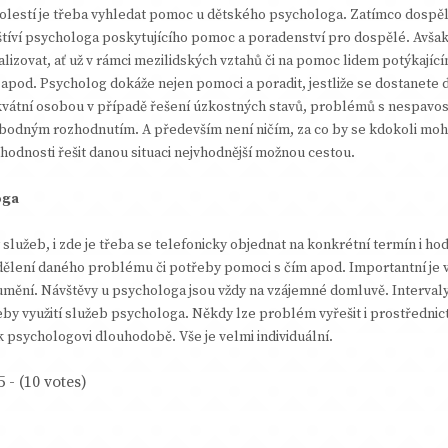
olestí je třeba vyhledat pomoc u dětského psychologa. Zatímco dospěl
tíví psychologa poskytujícího pomoc a poradenství pro dospělé. Avšak t
izovat, ať už v rámci mezilidských vztahů či na pomoc lidem potýkajícím 
pod. Psycholog dokáže nejen pomoci a poradit, jestliže se dostanete do
vátní osobou v případě řešení úzkostných stavů, problémů s nespavostí
bodným rozhodnutím. A především není ničím, za co by se kdokoli mohl
hodnosti řešit danou situaci nejvhodnější možnou cestou.
oga
y služeb, i zde je třeba se telefonicky objednat na konkrétní termín i ho
ělení daného problému či potřeby pomoci s čím apod. Importantní je 
mění. Návštěvy u psychologa jsou vždy na vzájemné domluvě. Intervaly 
y využití služeb psychologa. Někdy lze problém vyřešit i prostřednict
 psychologovi dlouhodobě. Vše je velmi individuální.
5 - (10 votes)