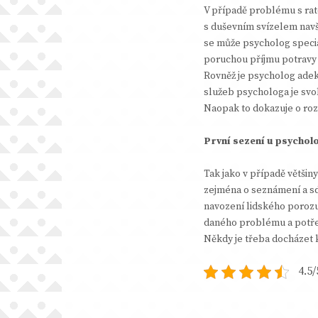
V případě problému s rat
s duševním svízelem navš
se může psycholog special
poruchou příjmu potravy a
Rovněž je psycholog adek
služeb psychologa je svo
Naopak to dokazuje o roz
První sezení u psychol
Tak jako v případě většin
zejména o seznámení a sd
navození lidského porozu
daného problému a potřeb
Někdy je třeba docházet k
4.5/