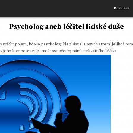
Business
Psycholog aneb léčitel lidské duše
ysvětlit pojem, kdo je psycholog. Neplést si s psychiatrem! Jelikož psyc
v jeho kompetenci je i možnost předepsání adekvátního léčiva.