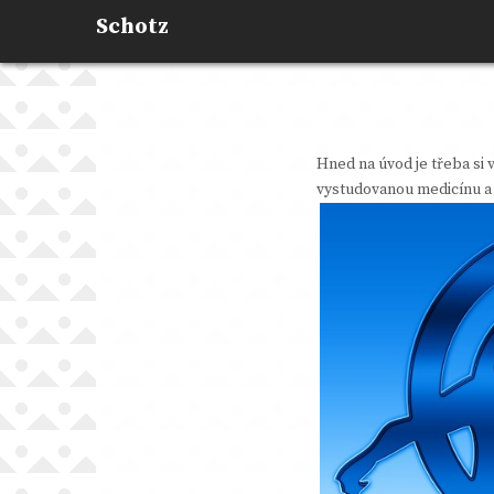
Skip
Schotz
to
content
Hned na úvod je třeba si v
vystudovanou medicínu a 