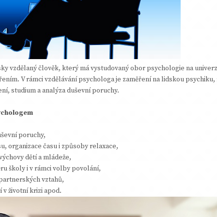
ky vzdělaný člověk, který má vystudovaný obor psychologie na univerz
ením. V rámci vzdělávání psychologa je zaměření na lidskou psychiku, 
ení, studium a analýza duševní poruchy.
ychologem
evní poruchy,
, organizace času i způsoby relaxace,
ýchovy dětí a mládeže,
 školy i v rámci volby povolání,
artnerských vztahů,
životní krizi apod.