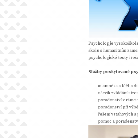
Psycholog je vysokoškols
školu s humanitním zaměř
psychologické testy i řeš
Služby poskytované ps
· anamnéza a léčba duš
· nácvik zvládání stresu
· poradenství v rámci v
· poradenství při výběru
· řešení vztahových a p
· pomoc a poradenství v 