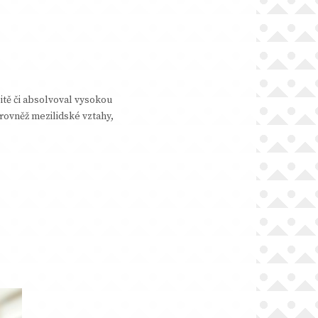
itě či absolvoval vysokou
rovněž mezilidské vztahy,