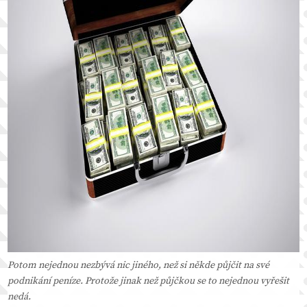
Potom nejednou nezbývá nic jiného, než si někde půjčit na své
podnikání peníze. Protože jinak než půjčkou se to nejednou vyřešit
nedá.