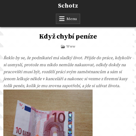
Skip
Schotz
to
content
Menu
Když chybí peníze
Posted
Www
in
Řeklo by se, že podnikatel má sladký život. Přijde do práce, kdykoliv
si usmyslí, protože mu nikdo nemůže nakazovat, odkdy dokdy na
pracovišti musí být, rozdělí práci svým zaměstnancům a sám si
jenom lelkuje někde v kanceláři a nakonec si vezme z firemní kasy
tolik peněz, kolik je mu zrovna zapotřebí, a jde si užívat života.