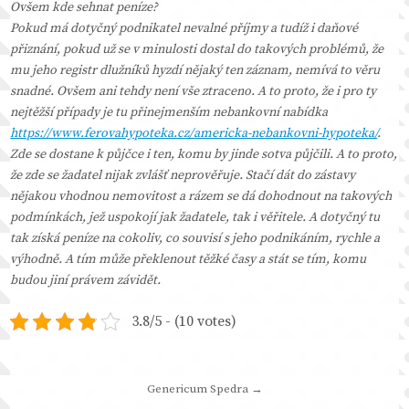
Ovšem kde sehnat peníze?
Pokud má dotyčný podnikatel nevalné příjmy a tudíž i daňové
přiznání, pokud už se v minulosti dostal do takových problémů, že
mu jeho registr dlužníků hyzdí nějaký ten záznam, nemívá to věru
snadné. Ovšem ani tehdy není vše ztraceno. A to proto, že i pro ty
nejtěžší případy je tu přinejmenším nebankovní nabídka
https://www.ferovahypoteka.cz/americka-nebankovni-hypoteka/
.
Zde se dostane k půjčce i ten, komu by jinde sotva půjčili. A to proto,
že zde se žadatel nijak zvlášť neprověřuje. Stačí dát do zástavy
nějakou vhodnou nemovitost a rázem se dá dohodnout na takových
podmínkách, jež uspokojí jak žadatele, tak i věřitele. A dotyčný tu
tak získá peníze na cokoliv, co souvisí s jeho podnikáním, rychle a
výhodně. A tím může překlenout těžké časy a stát se tím, komu
budou jiní právem závidět.
3.8/5 - (10 votes)
Navigace
Genericum Spedra →