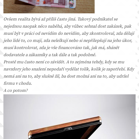
Ovšem realita bývá až příliš často jiná. Takový podnikatel se
nejednou naopak něco naběhá, aby vůbec sehnal dost zakázek, pak
musí být v práci od nevidím do nevidím, aby zkontroloval, zda dělají
jeho lidé to, co mají, zda nelelkují nebo si nepřilepšují na jeho úkor,
musí kontrolovat, zda je vše financováno tak, jak má, shánět
dodavatele a zákazníky a tak dále a tak podobně.
Prostě mu často není co závidět. A to zejména tehdy, kdy se mu
navzdory jeho snažení nepodaří vydělat tolik, kolik je zapotřebí. Kdy
nemá ani na to, aby slušně žil, ba dost možná ani na to, aby udržel
firmu v chodu.
A co potom?