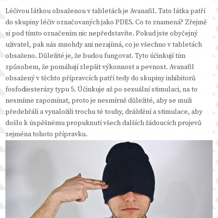
Léčivou látkou obsaženou v tabletách je Avanafil. Tato látka patří
do skupiny léčiv označovaných jako PDE5. Co to znamená? Zřejmě
si pod tímto označením nic nepředstavíte. Pokud jste obyčejný
uživatel, pak nás mnohdy ani nezajímá, co je všechno v tabletách
obsaženo. Důležité je, že budou fungovat. Tyto účinkují tím
způsobem, že pomáhají zlepšit výkonnost a pevnost. Avanafil
obsažený v těchto přípravcích patří tedy do skupiny inhibitorů
fosfodiesterázy typu 5. Účinkuje až po sexuální stimulaci, na to
nesmíme zapomínat, proto je nesmírně důležité, aby se muži
předehřáli a vynaložili trochu té touhy, dráždění a stimulace, aby
došlo k úspěšnému propuknutí všech dalších žádoucích projevů
zejména tohoto přípravku.