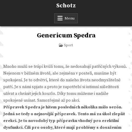
Skip
Schotz
to
content
Menu
Genericum Spedra
Posted
Sport
in
Mnoho mužů se trápí kvůli tomu, že nedosahují patřičných výkonů.
Nejenom v běžném životě, ale zejména v posteli, musíme být
spokojení. Je to odvětví, které do našeho života neodmyslitelně
patří. Je s námi spjato a proto je zapotřebí si intimní náležitosti
užívat a chránit jejich kouzlo. Díky tomu můžeme i nadále
spokojeně usínat. Samozřejmě až po akci.
Přípravek
Spedra
je hitem posledních několika málo sezón.
Jedná se tedy o nejnovější přípravek. Tento má za úkol zlepšit
erekci. Je to novodobý typ přípravku vhodný pro erektilní
dysfunkci. Čili pro osoby, které mají problémy s dosažením