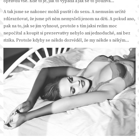
opravdu vše. Kde to je, jak to vypadá a jak se to používá…
A tak jsme se nakonec mohli pustit i do sexu. A nemusím určitě
zdůrazňovat, že jsme při něm nemysleli jenom na děti. A pokud ano,
pak na to, jak se jim vyhnout, protože s tím jaksi režim moc
nepočítal a koupit si prezervativy nebylo ani jednoduché, ani bez
rizika. Protože kdyby se někdo dozvěděl, že my někde s někým…