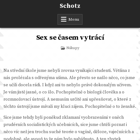
Skip
Schotz
to
content
Menu
Sex se časem vytrácí
Posted
Nákupy
in
Na střední škole jsme nebyli zrovna vynikající studenti. Většina z
nás prolézala s odřenýma ušima. Ale přesto se našlo něco, co jsme
se učili docela rádi. I když ani to nebylo právě dokonalým učivem.
Je vám jistě jasné, o co šlo. Pochopitelně o biologii člověka a o
rozmnožovací ústrojí. A nemusím určitě ani upřesňovat, o které z
těchto ústrojí jsme mívali my kluci zájem. Pochopitelně o to ženské.
Sice jsme tehdy byli poněkud zklamaní vyobrazeními v oněch
prudérních socialistických učebnicích, sice jsme chtěli poznat i
něco víc než jen trochu suché teorie o vagíně, děloze, vaječnících a
podobně, ale aspoň to že nám bylo nabídnuto. A ten zbytek