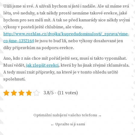
Užili jsme si své. A užívali bychom si jistě i nadále. Ale už máme svá
léta, své neduhy, a tak někdy prostě nemáme takové erekce, jaké
bychom pro sex měli mít. A tak se před kamarády sice někdy svými
výkony v posteli ještě chlubíme, ale víme,
http://www.rozhlas.cz/dvojka/kupredudominulosti/_zprava/vime-
co-jime–1352164
že jsou to buď lži, nebo výkony dosahované jen
díky přípravkům na podporu erekce.
Ano, kdo z nás chce mít pořád ještě sex, musí si takto vypomáhat.
Musí vědět,
jak zlepšit erekci
, která by ho jinak zřejmě zklamávala.
A tedy musí znát přípravky, na které je v tomto ohledu určitě
spolehnutí.
3.8/5 - (11 votes)
Navigace
Optimální nabíjení vašeho telefonu →
pro
← Upražte si ji sami
příspěvek