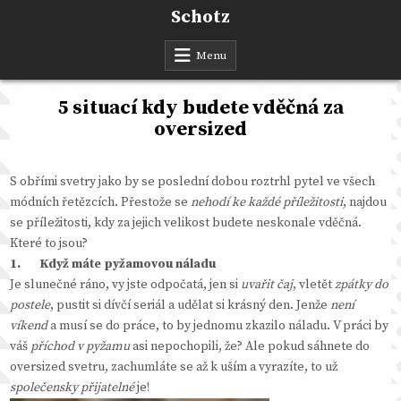
Skip
Schotz
to
content
Menu
5 situací kdy budete vděčná za
oversized
S obřími svetry jako by se poslední dobou roztrhl pytel ve všech
módních řetězcích. Přestože se
nehodí ke každé příležitosti
, najdou
se příležitosti, kdy za jejich velikost budete neskonale vděčná.
Které to jsou?
1.
Když máte pyžamovou náladu
Je slunečné ráno, vy jste odpočatá, jen si
uvařit čaj
, vletět
zpátky do
postele
, pustit si dívčí seriál a udělat si krásný den. Jenže
není
víkend
a musí se do práce, to by jednomu zkazilo náladu. V práci by
váš
příchod v pyžamu
asi nepochopili, že? Ale pokud sáhnete do
oversized svetru, zachumláte se až k uším a vyrazíte, to už
společensky přijatelné
je!