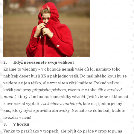
2.
Když neseženete svoji velikost
Známe to všechny – v obchodě nemají vaše číslo, namísto toho
nabízejí deset kusů XS a pak jedno větší. Do malinkého kousku se
vejdete asi jen těžko, ale vzít si ten větší můžete! Pokud velkou
košili pod prsy
přepásáte páskem
, rázem je z toho
šik oversized
model
, který vám budou kamarádky závidět. Ještě víc se náklonost
k oversized vyplatí
v sekáčích a outletech
, kde mají jeden jediný
kus, který bývá zpravidla obrovský. Nemáte se čeho bát, budete
hvězda i v něm!
3.
V horku
Venku to praží jako v tropech, ale přijít do práce v crop topu na