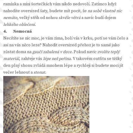
ramínka a mini šortečkách vám nikdo nedovolí. Zatímco když
nahodíte oversized šaty, budete mít pocit, že
na sobě vlastně nic
nemáte
, velký střih od nohou
skvěle větrá
a navíc budí dojem
lehkého oblečení
.
4.
Nemocná
Necítíte se nic moc, je vám zima, bolí vás v krku, potí se vám čelo a
asi na vás něco leze? Nahodit oversized přehoz je to samé jako
zůstat doma na
gauči zabalená v dece
. Pokud navíc
zvolíte teplý
materiál
, zahřeje vás
lépe než peřina
. V takovém outfitu se těžký
den plný shonu zvládá mnohem lépe a rychleji si budete moci jít
večer lehnout a
stonat
.